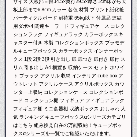
サイズ 天板部＝幅34.5×奥行29.5×厚さ1cm床から天
板上部まで6.8cm カラー 各色 材質 プリント紙化粧
パーティクルボード 耐荷重 65kg以下 付属品 連結
用ダボ×4 関連キーワード フィギュアケース コレク
ションラック フィギュアラック カラーボックスキ
ャスター付き 木製 コレクションボックス プラモデ
ルキューブボックス カラーボックス インナーボッ
クス 1段 2段 3段 引き出し 扉 扉つき 扉付き 扉付 ス
リム 引き出し A4 横置き 収納ケース セット ホワイ
ト ブラック アクリル 収納 インテリア cube box ア
ウトレット アクリルケース アクリルボックス カウ
ンター上収納 コレクションケース コレクションボ
ード コレクション棚 フィギュア フィギュアラック
フィギュア棚 ミニ食器棚 収納ボックス おしゃれ 人
気 ランキング キューブボックスαシリーズカテゴリ
はこちら 組み換え自在の万能収納！キューブボッ
クスαシリーズを一覧でご確認いただけます。