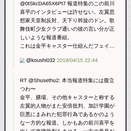
@0tSkcDA65X6Pt7 報道特集のこの前川
喜平のインタビューは許せない。左翼思
想家天皇制反対、天下り斡旋のドン。歌
舞伎町少女クラブ通いの彼の言い分が正
しいような報道番組。
これは金平キャスター仕組んだフェイ…
@koushi032
2018/04/15 22:44
RT @Shusethu2: 本当報道特集には腹立
つわ〜
金平、膳場、その他キャスターと称する
左翼的人物がまた安倍批判、加計学園が
巨悪にまみれた犯罪行為であるかのよう
な一方的な報道。しかもあの前川喜平を